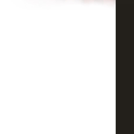
Чи можна біле взуття пофарбуватив чорний колір ? Дякую !
Ольга
Ціна
Скільки буде коштувати замінити каблуки у жіночих черевичках?
Маряна
пошиття жіночих туфель
Скільки коштує пошиття офісних туфель на каблуку до 4 сантиметрів?
Катя
сторінка
Попередня
1
...
6
7
8
9
10
11
12
13
14
...
30
Наступна
Ви можете зал
Заголовок:
Текст повідомлення: