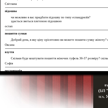
Світлана
підошва
чи можливо в вас придбати підошву по типу еспандрилїв?
здається зветься плетеною підошвою
остап
пошиття сумки
Добрий день, в яку ціну орієнтовно ви можете пошити сумку жіночу? 
Оксана
взуття
Скільки буде коштувати пошиття жіночих туфель 36-37 розміру? скіль
Софія
реставрація
На носику чобітка( світлий бежевий) здерлася шкіра, чи можна рестав
сумка
яка ціна на пошив сумок у вас?фото можу послати на E-mail
Люда
Фарбування