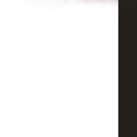
Скільки буде коштувати розширення халяви шкіра + встановлення наб
Надія
Труба
Я твой дом труба шаталь !
Гиви
Нове життя старому взутті.
Доброго дня. Чи можливо нові осінні чобітки з гострими носиками пер
Марія
сторінка
Попередня
1
...
7
8
9
10
11
12
13
14
15
...
30
Наступна
Ви можете зал
Заголовок:
Текст повідомлення: