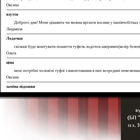
Оксана
взуття
Доброго дня! Мене цікавить чи можна врізати носики у напівчобітках 
Людмила
Лодочки
скільки буде коштувати пошиття туфель лодочок шкіряних(колір бежеви
Ольга
ціна
мені потрібні чоловічі туфлі з вмонтованим в них всередині невелички
Оксана
заміна підошви
скільки коштує заміна підошви в кросівках 45 розм стелька 30 см
Артем
ціна роботи
скільки буде коштувати пошити туфлі за зразком із шкіри розмір 36 аб
Надія
ціна роботи