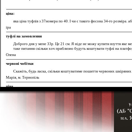
ціна:
яка ціна туфлів з 37номера по 40. І чи є такого фосона 34-го розміра. а
іра
туфлі на замовлення
Доброго дня у мене 33р. Це 21 см. Я ніде не можу купити взуття яке мен
таке питання скільки хоч приблизно будуть коштувати туфлі на платфо
Олена
червоні чобітки
Скажіть, будь ласка, скільки коштуватиме пошиття червоних шкіряних 
Марія, м. Тернопіль
ціна
скільки коштує чол.черевики № 47 і № 48 розм.41 .дякую
ігор
Чи працюєте зі шкірзамінником?
Доброго дня! В мене є туфлі зі шкірзамінника в яких дуууже довгий н
якийсь металічний кутик на зовні? Якщо так,то який ціновий діапазон
Ольга