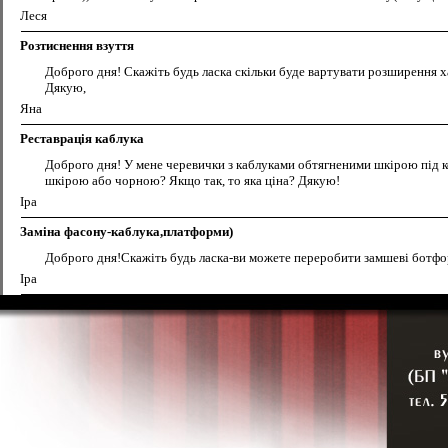
Леся
Розтиснення взуття
Доброго дня! Скажіть будь ласка скільки буде вартувати розширення х
Дякую,
Яна
Реставрація каблука
Доброго дня! У мене черевички з каблуками обтягненими шкірою під ко
шкірою або чорною? Якщо так, то яка ціна? Дякую!
Іра
Заміна фасону-каблука,платформи)
Доброго дня!Скажіть будь ласка-ви можете переробити замшеві ботфорд
Іра
Побажання для сайту
Ніде не бачу графіку роботи, було б зручно, як він був би десь на шапці 
Володимир
Черевики на замовлення
Доброго дня, скажіть, будь ласка, чи шиєте ви зі шкір замінника?
Нам потрібні чоботи Діда Мороза (з високою халявою)