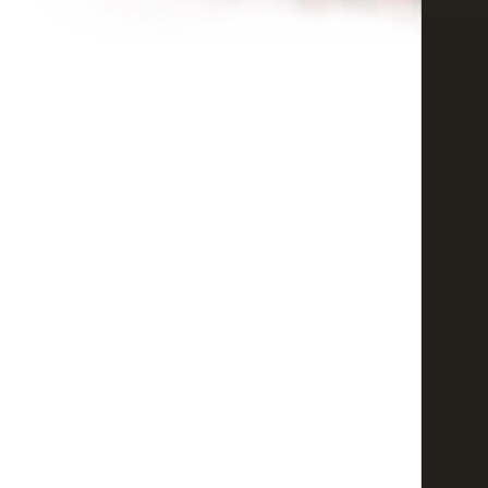
Гоменюк Вероніка
заміна підошви
Добрий день! Скажіть будь ласка чи можна замінити підошву в чобота
Іра
Розтиснення шкіри
Доброго вечора! Скажіть будь ласка скільки буде коштувати щоб розт
оля
Зміна фасону
Чи змогли б ви вкоротити носики в таких туфлях? Дякую! http://lvov.lv
Наталка
сторінка
Попередня
1
...
14
15
16
17
18
19
20
21
22
...
30
Наступна
Ви можете зал
Заголовок:
Текст повідомлення: