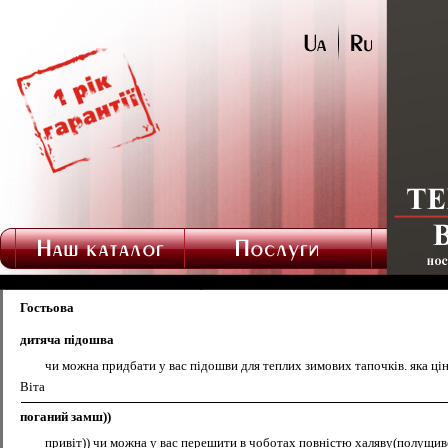
Гостьова
дитяча підошва
чи можна придбати у вас підошви для теплих зимових тапочків. яка ці
Віта
поганий замш))
привіт)) чи можна у вас перешити в чоботах повністю халяву(полущи