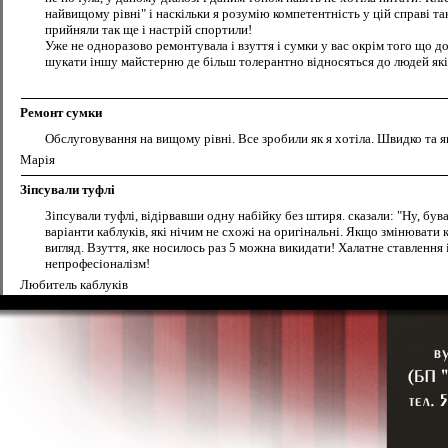
найвищому рівні" і наскільки я розумію компетентність у цій справі та
прийняли так ще і настрій спортили!
Уже не одноразово ремонтувала і взуття і сумки у вас окрім того що д
шукати іншу майстерню де більш толерантно відносяться до людей які
Ремонт сумки
Обслуговування на вищому рівні. Все зробили як я хотіла. Швидко та 
Марія
Зіпсували туфлі
Зіпсували туфлі, відірвавши одну набійку без штиря. сказали: "Ну, був
варіанти каблуків, які нічим не схожі на оригінальні. Якщо змінювати 
вигляд. Взуття, яке носилось раз 5 можна викидати! Халатне ставлення 
непрофесіоналізм!
Любитель каблуків
Неякісний ремонт
Забрав взуття дружини зробили неякісно як в колгоспі відношення прац
Олександр
Ремонт валізи
Здавала валізу на ремонт:потрібно було прошити замок. Зробили все в
Лілія