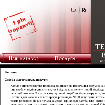
Гостьова
Спроба відреставрувати взуття
Хотіла обновити взуття, прийшла до дівчат які наскільки я розумію на
і це треба у відділ відшиття взуття і відправили мене у інший відділ 
рецепції показала їй взуття кажу що мені потрібно відреставрувати, вон
Питання для чого ви ставите графік роботи до 20:00 якщо зачиняєтесь о
такою роботою! На що почула хамське "Приходьте завтра, вже нікого нем
не почула, у даному діалозі і даним тоном навіть не хотіла питати! Кл