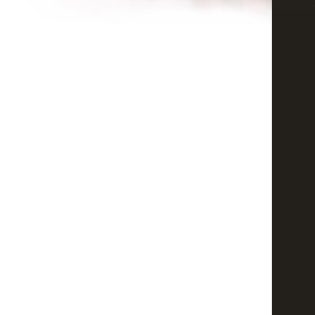
Доброго дня.Чи можливо виготовити літнє жіноче взуття (розмір 41,ву
Уляна
взуття
Чи можете пошити жіноче взуття 41 розміру,але на досить широку ногу
Незнайомка
Чоловіче взуття на замовлення
Скажіть, будь ласка, чи можна пошити чоловічі туфлі такі, як ваша мо
коштуватиме і який термін виконання? Дуже дякую.
Таня
Доброго дня:)
Доброго дня:). Я хочу відкрити магазин взуття в районному центрі Рі
реалізацію? Схема доставки?
Наташа
сторінка
Попередня
1
...
22
23
24
25
26
27
28
29
30
Наступна
Ви можете зал
Заголовок: