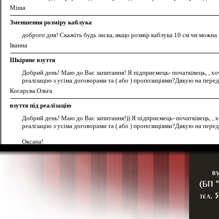
Міша
Зменшення розміру каблука
доброго дня! Скажіть будь ласка, якщо розмір каблука 10 см чи можна 
Іванна
Шкіряне взуття
Добрий день! Маю до Вас запитання! Я підприємець- початківець, , хоч
реалізацію з усіма договорами та ( або ) пропозиціями?Дякую на перед
Косарєва Ольга
взуття під реалізацію
Добрий день! Маю до Вас запитання!)) Я підприємець- початківець, , хо
реалізацію з усіма договорами та ( або ) пропозиціями?Дякую на перед
Оксана!
Дитяче взуття
Скажіть будь ласка чи шиєте ви літнє дитяче взуття:на дівчаток -босо
взуття?Дякую.
Жіноче взутття