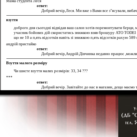
Мама студента Леся
ответ:
Добрий вечір,Леся. Ми вже з Вами все з"ясували, вибач
взуття
доброго дня сьогодні відвідав ваш салон хотів поремонтувати берци, ме
учасник бойових дій скористатись знижкою взяв брошуру ATO TODEI зі
що не 10 а п,ять відсотків навіть зі знижкою п,ять відсотків рахую 589 
андрій пристайко
ответ:
Добрий вечір,Андрій.Дівчинка недавно працює ,можлив
Взуття малого розміру
Чи шиєте взуття малих розмірів: 33, 34 ???
***
ответ:
Добрий вечір. Завітайте до нас в магазин, дещо маємо 
Підошва
Де у Вас можна подивитися асотимент підошв і ціни
ответ:
Добрий день,асортимент можна подивитися по вул,Киів
поклейка підошви