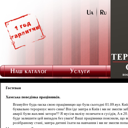
Гостевая
Хамська поведінка працівників.
Вгамуйте будь-ласка свою працівницю що була сьогодні 01.09.вул. Киї
буквально тероризує мого сина! Він їде завтра в Київ і ми не змогли з
аварії були жахливі затори!!! Я мусіла валізу позичати в сусідів, А в
буде залишити цей випадок без уваги! Ваші працівники пояснили, що ви
розібраному стані, завтра дитині їхати на навчання і ми не змогли по