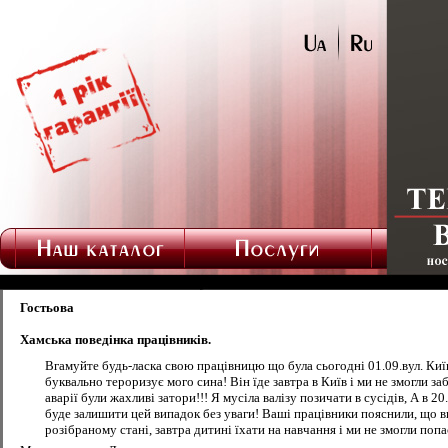
Гостьова
Хамська поведінка працівників.
Вгамуйте будь-ласка свою працівницю що була сьогодні 01.09.вул. Киї
буквально тероризує мого сина! Він їде завтра в Київ і ми не змогли з
аварії були жахливі затори!!! Я мусіла валізу позичати в сусідів, А в
буде залишити цей випадок без уваги! Ваші працівники пояснили, що ви
розібраному стані, завтра дитині їхати на навчання і ми не змогли по