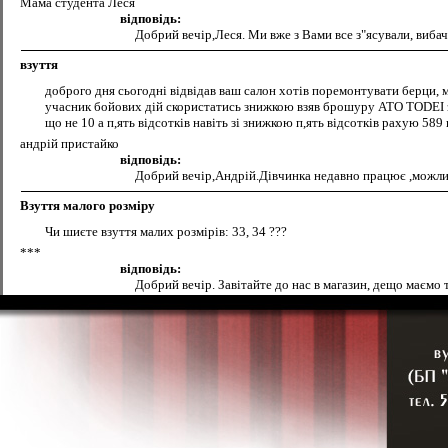
Мама студента Леся
відповідь:
Добрий вечір,Леся. Ми вже з Вами все з"ясували, вибач
взуття
доброго дня сьогодні відвідав ваш салон хотів поремонтувати берци, ме
учасник бойових дій скористатись знижкою взяв брошуру ATO TODEI зі
що не 10 а п,ять відсотків навіть зі знижкою п,ять відсотків рахую 589 
андрій пристайко
відповідь:
Добрий вечір,Андрій.Дівчинка недавно працює ,можлив
Взуття малого розміру
Чи шиєте взуття малих розмірів: 33, 34 ???
***
відповідь:
Добрий вечір. Завітайте до нас в магазин, дещо маємо 
Підошва
Де у Вас можна подивитися асотимент підошв і ціни
відповідь:
Добрий день,асортимент можна подивитися по вул,Киів
поклейка підошви