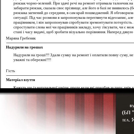
рюкзак чорно-зелений. При здачі речі на ремонт отримала талончик на 
забирати рюкзак, сказала своє прізвище, але його в базі не виявилось 
рюкзака загнений до середини, в сам край пошкоджений. Я обговорила 
ситуації. Під час розмови я запропонувала переглянути відеозапис, ал
працівником, і він запропонував спробувати зремонтувати потертість. 
спростувати слова мої чи працівників закладу, хочу з'ясувати, чи є мо
стані і часу видачі, щоб зробити візуально порівняння. Наперед дяку
Маряна Гребеняк
Надурили на грошах
Надурили на гроші!!! Здали сумку на ремонт і оплатили повну суму, н
уважні та обережні!!!!
Гість
Матеріал взуття
Кажуть що із натуральної шкіри, проте кеди які придбав за пару днів зл
Відвілувач
Взуття на замовлення
Доброго вечора. Яка вартість пошиття босоніжок 35 розміру?Чи працю
Наталія
взуття на замовлення
дуже привітний персонал. Замовив берци на пошиття, приємна жіночка з