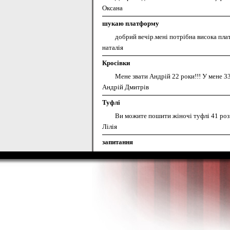
Оксана
шукаю платформу
добрий вечір.мені потрібна висока пла
наталія
Кросівки
Мене звати Андрій 22 роки!!! У мене 3
Андрій Дмитрів
Туфлі
Ви можите пошити жіночі туфлі 41 розм
Лілія
запитання
Скільки коштує звузити халяву на жін
Андрій
штангетки
Скільки буде коштувати пошиття штанг
Віктор
Замале взуття