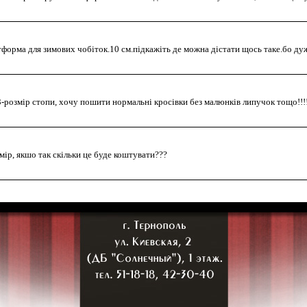
тформа для зимових чобіток.10 см.підкажіть де можна дістати щось таке.бо ду
3-розмір стопи, хочу пошити нормальні кросівки без малюнків липучок тощо!!!
ір, якшо так скільки це буде коштувати???
очих шкіряних зимових чоботах?
еток 41-42 розміру?